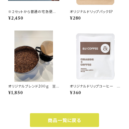
※２セットから普通の宅急便に
オリジナルドリップパック1P
なります！送料お得ドリップパッ
¥2,450
¥280
ク10個セット
オリジナルブレンド200ｇ 豆o
オリジナルドリップコーヒー シ
r粉
ナモンを添えて
¥1,850
¥360
商品一覧に戻る