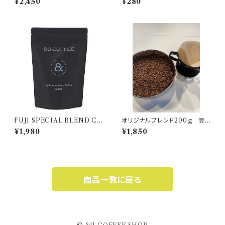
¥2,450
¥280
ク10個セット
FUJI SPECIAL BLEND CO
オリジナルブレンド200ｇ 豆o
FFEE 200g
r粉
¥1,980
¥1,850
商品一覧に戻る