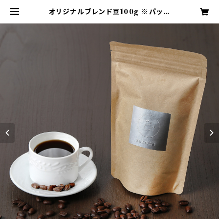
オリジナルブレンド豆100g ※パッケ
ージが白になりました | &U COFF
EE SHOP